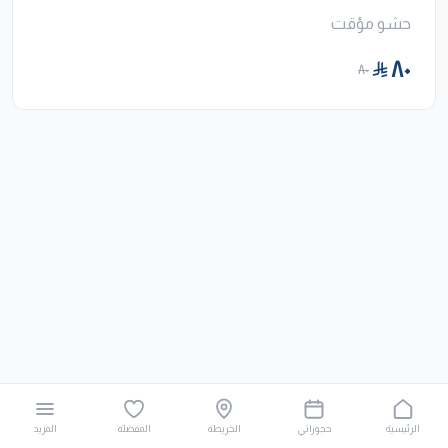
حشو مؤقت
٨٠
٨٠
الرئيسية
حجوزاتي
الخريطة
المفضلة
المزيد