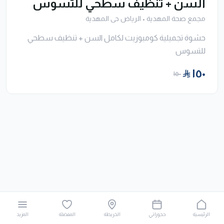
السن + تنظيف سطحي للتسوس
مجمع صحة المهدية
•
الرياض حى المهدية
حشوة تجميلية كومبوزيت لكامل السن + تنظيف سطحي
للتسوس
١٥٠
١٥٠
الرئيسية
حجوزاتي
الخريطة
المفضلة
المزيد