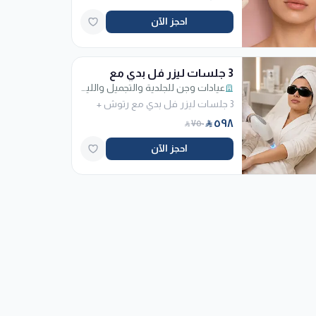
احجز الآن
3 جلسات ليزر فل بدي مع
رتوش + إبرة نضارة مجانا
عيادات وجن للجلدية والتجميل والليزر - فرع الربوة
3 جلسات ليزر فل بدي مع رتوش +
إبرة نضارة مجانا
٥٩٨
٧٥٠
احجز الآن