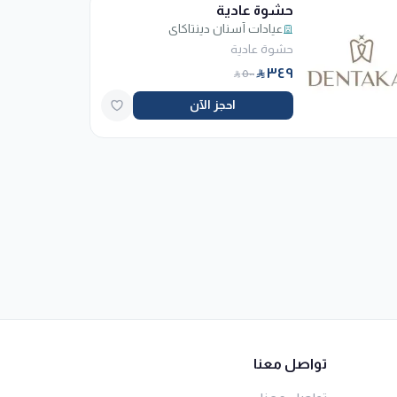
حشوة عادية
عيادات أسنان دينتاكاي
حشوة عادية
٣٤٩
٥٠٠
احجز الآن
تواصل معنا