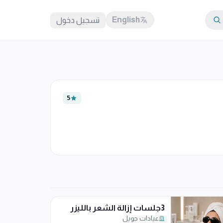
English
تسجيل دخول
5
3جلسات إزالة الشعر بالليزر
عيادات جويل
لكامل الجسم ايليت أي كيو مع